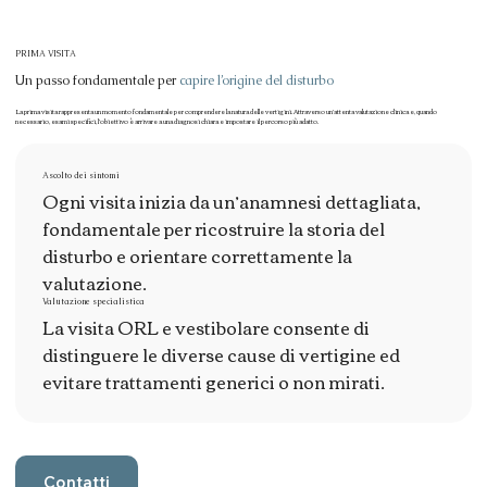
PRIMA VISITA
Un passo fondamentale per
capire l’origine del disturbo
La prima visita rappresenta un momento fondamentale per comprendere la natura delle vertigini. Attraverso un’attenta valutazione clinica e, quando
necessario, esami specifici, l’obiettivo è arrivare a una diagnosi chiara e impostare il percorso più adatto.
Ascolto dei sintomi
Ogni visita inizia da un’anamnesi dettagliata,
fondamentale per ricostruire la storia del
disturbo e orientare correttamente la
valutazione.
Valutazione specialistica
La visita ORL e vestibolare consente di
distinguere le diverse cause di vertigine ed
evitare trattamenti generici o non mirati.
Contatti