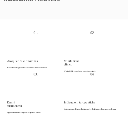
01.
02.
Accoglienza e anamnesi
Valutazione
clinica
Raccolta dettagliata dei sintomi e della storia clinica.
Visita ORL e vestibolare con test mirati.
03.
04.
Esami
Indicazioni terapeutiche
strumentali
Spiegazione chiara della diagnosi e definizione del percorso di cura.
Approfondimenti diagnostici quando indicati.