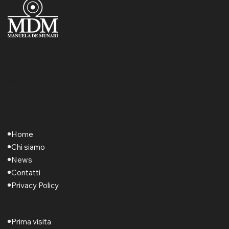
Dott.ssa Manuela De Munari - vertigini e dei disturbi
dell’equilibrio
info@manuelademunari.com
+39 338 436 4122
Via Pietro Custodi, 14/b, 28100 Novara NO
Menu
Home
Chi siamo
News
Contatti
Privacy Policy
Servizi
Prima visita