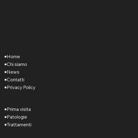
Dott.ssa Manuela De Munari - vertigini e dei disturbi
dell’equilibrio
info@manuelademunari.com
+39 338 436 4122
Via Pietro Custodi, 14/b, 28100 Novara NO
Menu
Home
Chi siamo
News
Contatti
Privacy Policy
Servizi
Prima visita
Patologie
Trattamenti