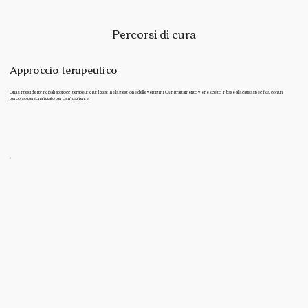
Percorsi di cura
Approccio terapeutico
Una sintesi dei principali approcci terapeutici utilizzati nella gestione delle vertigini. Ogni trattamento viene scelto in base alla causa specifica, con un
percorso personalizzato per ogni paziente.