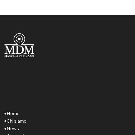
valutazione specialistica per le vertigini.
Dott.ssa Manuela De Munari - vertigini e dei disturbi
dell’equilibrio
info@manuelademunari.com
+39 338 436 4122
Via Pietro Custodi, 14/b, 28100 Novara NO