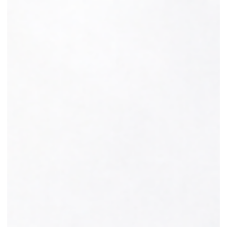
sbandamento, nausea, paura di cadere, vertigine quando si
cambia posizione o insicurezza durante la camminata.
Spesso il problema non è solo il sintomo in sé, ma
l’incertezza che lo accompagna. “Da cosa dipende?”, “È
cervicale?”, “È l’or